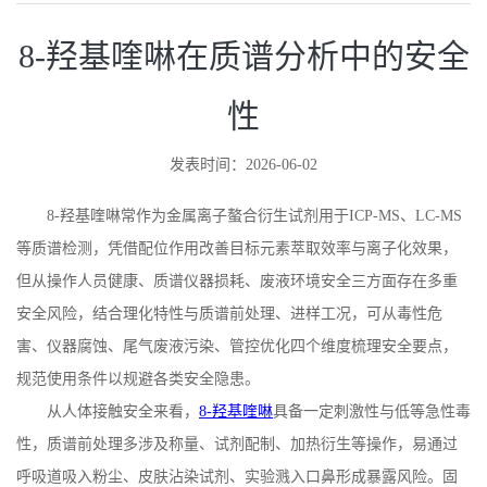
8-羟基喹啉在质谱分析中的安全
性
发表时间：2026-06-02
8
-
羟基喹啉常作为金属离子螯合衍生试剂用于
ICP
-
MS
、
LC
-
MS
等质谱检测，凭借配位作用改善目标元素萃取效率与离子化效果，
但从操作人员健康、质谱仪器损耗、废液环境安全三方面存在多重
安全风险，结合理化特性与质谱前处理、进样工况，可从毒性危
害、仪器腐蚀、尾气废液污染、管控优化四个维度梳理安全要点，
规范使用条件以规避各类安全隐患。
从人体接触安全来看，
8-
羟基喹啉
具备一定刺激性与低等急性毒
性，质谱前处理多涉及称量、试剂配制、加热衍生等操作，易通过
呼吸道吸入粉尘、皮肤沾染试剂、实验溅入口鼻形成暴露风险。固