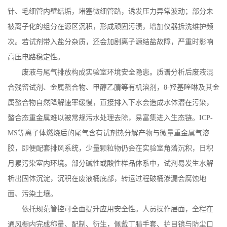
针、毛细管内壁结垢，堵塞微细管路，诱发压力异常波动；部分未
被离子化的组分在源区沉积，形成顽固污渍，增加仪器拆洗维护频
次。若试剂带入盐分杂质，还会加剧离子源结盐故障，严重时影响
高压电路稳定性。
废液与尾气排放构成实验室环境安全隐患。质谱分析后废液混
合残留试剂、金属螯合物、甲醇乙腈等有机溶剂，
8
-
羟基喹啉及其金
属螯合物自然降解速率缓慢，直接排入下水会造成水体潜在污染，
螯合态重金属难以被常规污水处理去除，易富集进入生态链。
ICP
-
MS
等离子体燃烧后的尾气含有试剂热分解产物与微量重金属气溶
胶，即便配套排风系统，少量颗粒物仍会在实验室角落沉积，日积
月累污染室内环境。部分碱性或酸性样品体系中，试剂易发生水解
析出固体沉淀，沉积在废液桶底部，转运过程破桶渗漏会腐蚀地
面、污染土壤。
依托规范管控可全面提升应用安全性。人员操作层面，全程在
通风橱内完成称量、配制、衍生，佩戴丁腈手套、护目镜与防尘口