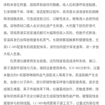
体粉末易在称量、固相萃取装柱时飘散，吸入后刺激呼吸道黏膜，
引发咽喉干痒、咳嗽；液态配制过程中，高浓度水溶液或有机相稀
释液接触皮肤，可造成皮肤泛红、过敏性皮炎，眼角溅入会损伤结
膜。该物质经口摄入会对消化道产生刺激，大剂量下损伤肝肾代
谢。常规质谱实验室通风橱可大幅降低吸入风险，但敞开式移液、
室温挥发仍会释放微量有机蒸气，长期频繁接触累积健康隐患，尤
其
LC
-
MS
配套有机相复配体系，溶剂协同提升挥发速率，进一步放
大吸入危害。
在质谱仪器使用安全层面，试剂残留易造成进样系统、锥口、
离子源部件腐蚀与污染，缩短设备使用寿命。
ICP
-
MS
分析中，过量
未螯合的
8
‑羟基喹啉随样品气溶胶进入等离子体，高温裂解产生含
氮、含碳小分子碎片，部分积碳附着采样锥与截取锥表面，逐步造
成锥孔堵塞、离子传输效率下降，仪器基线抬升、灵敏度漂移；残
留有机物高温不完全分解还会生成腐蚀性酸性副产物，缓慢腐蚀金
属锥体与射频线圈。
LC
-
MS
电喷雾离子源工况下，过量试剂易在喷