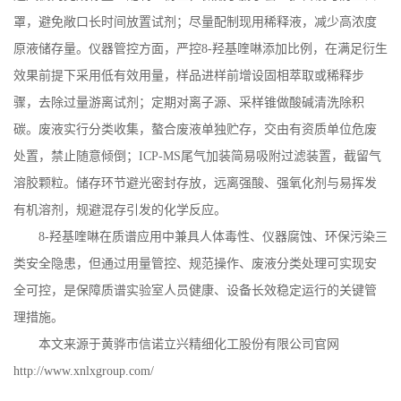
罩，避免敞口长时间放置试剂；尽量配制现用稀释液，减少高浓度
原液储存量。仪器管控方面，严控
8
-
羟基喹啉添加比例，在满足衍生
效果前提下采用低有效用量，样品进样前增设固相萃取或稀释步
骤，去除过量游离试剂；定期对离子源、采样锥做酸碱清洗除积
碳。废液实行分类收集，螯合废液单独贮存，交由有资质单位危废
处置，禁止随意倾倒；
ICP
-
MS
尾气加装简易吸附过滤装置，截留气
溶胶颗粒。储存环节避光密封存放，远离强酸、强氧化剂与易挥发
有机溶剂，规避混存引发的化学反应。
8
-
羟基喹啉在质谱应用中兼具人体毒性、仪器腐蚀、环保污染三
类安全隐患，但通过用量管控、规范操作、废液分类处理可实现安
全可控，是保障质谱实验室人员健康、设备长效稳定运行的关键管
理措施。
本文来源于黄骅市信诺立兴精细化工股份有限公司官网
http://www.xnlxgroup.com/