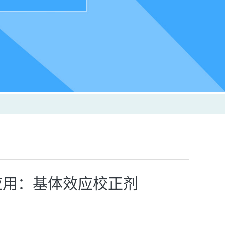
应用：基体效应校正剂