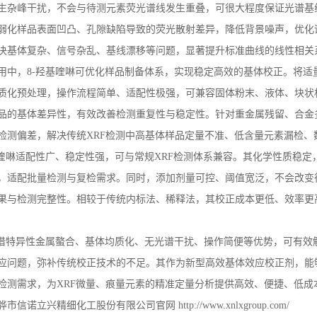
生杂峰干扰，不会与待测元素荧光谱线发生重叠，可很大程度保证光谱基
弱化样品表面凹凸、孔隙缺陷导致的荧光散射差异，降低背景噪声，优化
决基体复杂、信号杂乱、基线漂移等问题，显著提升标准曲线的线性相关
用中，
8-
羟基喹啉可优化样品制备体系，实现稳定高效的基体校正。将适
质化预处理，操作流程简单、适配性极强，可兼容固体粉末、液体、块状
品的基体差异性，有效改善检测重复性与稳定性。针对重金属残留、合金
检测偏差，解决传统
XRF
检测中高基体样品定量不准、低含量元素漏检、
喹啉适配性广、稳定性强，可与常规
XRF
检测体系兼容。其化学性质稳定
，适配批量检测与复检需求。同时，添加剂量可控、阈值宽泛，不会改变
果与检测完整性。相较于传统内标法、稀释法，其校正成本更低、效率更
借特异性金属螯合、基体均质化、无光谱干扰、操作简便等优势，可有效
应问题，弥补传统校正技术的不足。其作为新型高效基体效应校正剂，能
检测需求，为
XRF
微量、痕量元素的精准定量分析提供高效、便捷、低成
骅市信诺立兴精细化工股份有限公司官网
http://www.xnlxgroup.com/