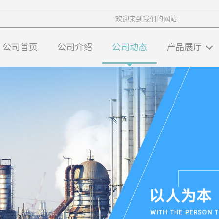
欢迎来到我们的网站
公司首页
公司介绍
公司动态
产品展厅