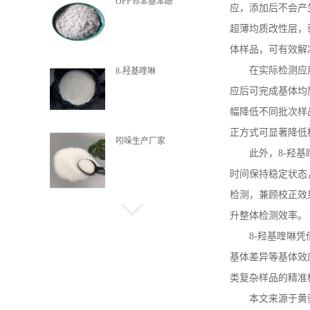
OPP邻苯基苯酚
应，添加后不会产
超薄均质改性层，
体样品，可有效解
在实际检测应
8-羟基喹啉
应后可完成基体均
幅降低不同批次样
正方式可显著降低
吲哚生产厂家
此外，
8-
羟基
时间保持稳定状态
检测，兼顾校正效
喹啉酸
升整体检测效率。
8-
羟基喹啉凭
基体差异等基体效
类复杂样品的精准
α-甲基萘
本文来源于黄