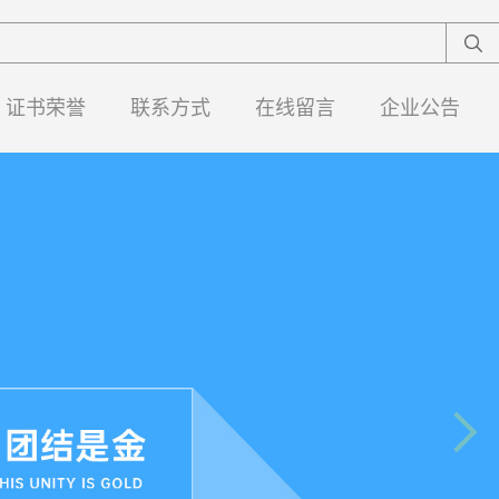
证书荣誉
联系方式
在线留言
企业公告