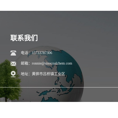
联系我们
电话：15733787306
邮箱：
ronnie@sinocoalchem.com
地址：黄骅市吕桥镇工业区
L