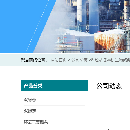
您当前的位置：
网站首页
>
公司动态
>
8-羟基喹啉衍生物的
公司动态
产品分类
双酚芴
双醚芴
环氧基双酚芴