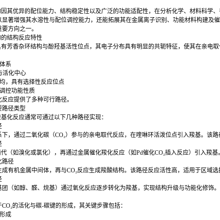
生物因其优异的配位能力、结构稳定性以及广泛的功能适配性，在分析化学、材料科学
以显著增强其水溶性与配位调控能力，还能拓展其在金属离子识别、功能材料构建及催
重要方向之一。
物的结构反应特性
时具有芳香杂环结构与酚羟基活性位点，其电子分布具有明显的共轭特征，使其在亲电
轭体系
与活化中心
不均，具有选择性反应位点
以调控功能性质
化反应提供了多种可行路径。
要路径类型
羧基化反应通常可通过以下几种路径实现：
径
系下，通过二氧化碳（CO₂）参与的亲电取代反应，在喹啉环活泼位点引入羧基。该
径
卤代（如溴化或氯化），再通过金属催化羧化反应（如Pd催化CO₂插入反应）引入羧
化路径
生成有机金属中间体，再与CO₂反应生成羧酸结构。该路径反应活性高，适用于区域选
径
基团（如醇、醛、烷基）通过氧化反应逐步转化为羧基，实现结构升级与功能化修饰。
CO₂的活化与碳-碳键的形成，其关键步骤包括：
的形成