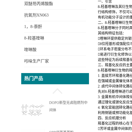
一、引言
双醚芴丙烯酸酯
8-羟基喹啉及其衍
行结构修饰，不仅可
抗氧剂XN063
有机功能分子设计的
二、8-羟基喹啉衍生
1，8-萘酐
8-羟基喹啉分子同
其结构特征包括：
8-羟基喹啉
喹啉环提供稳定共
8位羟基形成强配位
环系电子密度分布
喹啉酸
易进行衍生化修饰
这些特征为后续羧基
吲哚生产厂家
三、羧基化反应的主
8-羟基喹啉衍生物的
OPPEA苯基苯酚乙氧基丙
1. 直接芳环羧基化路
热门产品
烯酸酯
在强碱或金属催化体
2. 卤代中间体转化路
先对8-羟基喹啉进行
3. 金属有机中间体羧
通过锂化或镁化反应
DOPO新型无卤阻燃剂中
4. 氧化官能团转化路
间体
利用侧链或预功能化
四、反应机理分析
羧基化过程的核心在于
芳环或金属中间体