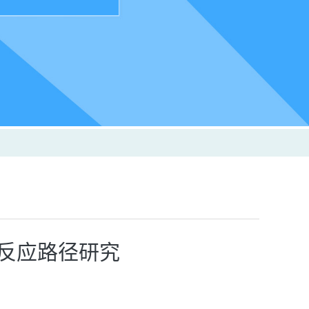
化反应路径研究