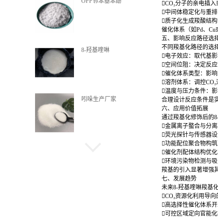
OPP邻苯基苯酚
CO₂分子的亲电插
中间体稳定化与重
质子化生成羧酸结
催化体系（如Pd、C
五、影响反应路径选
不同羧基化路径的选
8-羟基喹啉
电子效应：取代基
空间位阻：决定反
催化体系类型：影
溶剂体系：调控CO
温度与压力条件：影
吲哚生产厂家
合理设计反应条件是
六、应用价值拓展
通过羧基化修饰后的8
金属离子螯合与分
荧光探针与传感器
功能配位聚合物构
喹啉酸
催化剂配体结构优
环境污染物检测与
羧基的引入显著增强
七、发展趋势
未来8-羟基喹啉羧基
CO₂资源化利用导
α-甲基萘
高选择性催化体系
可控区域定向官能