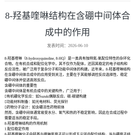
8-羟基喹啉结构在含硼中间体合
成中的作用
发表时间：2026-06-10
8-羟基喹啉（8-hydroxyquinoline, 8-HQ）是一类具有独特氮-氧配位特性的杂环化
合物。在有机合成和配位化学中，其不仅作为配体，还因其稳定的电子结构和
反应活性，被广泛用于复杂分子和功能中间体的构建。近年来，8-羟基喹啉结构
在含硼中间体合成中的应用受到关注，主要在于其能够调控反应选择性、稳定
硼中间体并促进高效反应。
含硼中间体的重要性
含硼中间体是有机合成中的关键构件，广泛用于：
有机硼化学反应：如Suzuki偶联反应、碳-碳键构建
功能材料制备：如光电材料、荧光探针
药物分子设计：如含硼活性药物前体
然而，含硼中间体通常易受水分、氧气和热的不稳定影响，因此在合成过程中
需要适当的稳定手段。
8-羟基喹啉结构的作用机制
1.配位稳定作用
8-羟基喹啉分子中羟基与喹啉氮原子可以形成五元环内配位结构，当与硼原子结