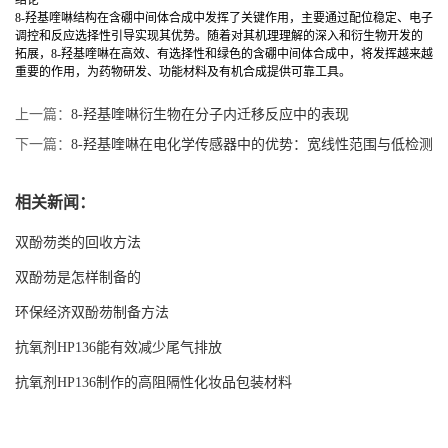
8-羟基喹啉结构在含硼中间体合成中发挥了关键作用，主要通过配位稳定、电子
调控和反应选择性引导实现其优势。随着对其机理理解的深入和衍生物开发的
拓展，8-羟基喹啉在高效、有选择性和绿色的含硼中间体合成中，将发挥越来越
重要的作用，为药物研发、功能材料及有机合成提供可靠工具。
上一篇：
8-羟基喹啉衍生物在分子内迁移反应中的表现
下一篇：
8-羟基喹啉在电化学传感器中的优势：宽线性范围与低检测
限
相关新闻：
双酚芴类的回收方法
双酚芴是怎样制备的
环保经济双酚芴制备方法
抗氧剂HP136能有效减少尾气排放
抗氧剂HP136制作的高阻隔性化妆品包装材料