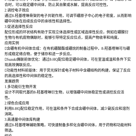
合时，可以稳定硼中间体，防止其自聚或水解，提高反应可控性。
2.调控电子效应
通过8-羟基喹啉骨架的电子共轭作用，可调节硼原子中心的电子密度，从而影响
硼中间体在后续反应中的亲核性和选择性。
3.促进选择性反应
配位形成的环状结构有助于实现立体选择性或区域选择性反应，例如在硼酸衍
生物与有机底物偶联时，能够引导特定反应位点，提高产物收率和纯度。
应用实例
含硼有机中间体合成：在有机硼酸酯或硼烷的制备过程中，8-羟基喹啉可与硼
形成稳定络合物，便于储存和进一步反应。
Suzuki偶联前体优化：通过8-HQ配位稳定硼中间体，可在室温或温和条件下实
现高效偶联反应。
功能性材料前驱体：用于荧光探针或电子材料中含硼结构的构建，保证了反应
的高选择性和中间体的稳定性。
发展趋势
1.多功能衍生物开发
设计不同取代基的8-羟基喹啉衍生物，以增强硼中间体稳定性或调控反应活
性。
2.绿色合成应用
利用8-HQ配位稳定作用，可在温和条件下合成含硼中间体，减少副反应和溶剂
消耗。
3.高通量中间体库构建
通过8-羟基喹啉辅助策略，可快速制备多样化含硼中间体，用于药物和功能材料
筛选。
结论