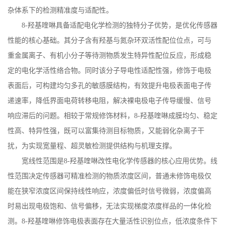
杂体系下的检测精准度与适配性。
8-
羟基喹啉具备适配电化学检测的独特分子优势，是优化传感器
性能的核心基础。其分子含有羟基与氮杂环双活性配位位点，可与
重金属离子、有机小分子等待测物质发生特异性配位反应，形成稳
定的电化学活性络合物。同时该分子导电性适配性强，修饰于电极
表面后，可构建均匀多孔的敏感膜结构，有效提升电极表面电子传
递速率，降低界面电荷转移电阻，解决裸电极电子传导缓慢、信号
响应滞后的问题。相较于常规修饰材料，
8-
羟基喹啉成膜均匀、稳定
性高、特异性强，既可以富集待测目标物质，又能弱化杂离子干
扰，为实现宽量程、超灵敏检测提供结构与机理支撑。
宽线性范围是
8-
羟基喹啉改性电化学传感器的核心应用优势。线
性范围决定传感器可精准检测的物质浓度区间，普通未修饰电极仅
能在狭窄浓度区间保持线性响应，浓度偏低时信号微弱，浓度偏高
时易出现电极饱和、信号偏移，无法实现梯度浓度样品的一体化检
测。
8-
羟基喹啉修饰电极表面存在大量活性识别位点，低浓度条件下