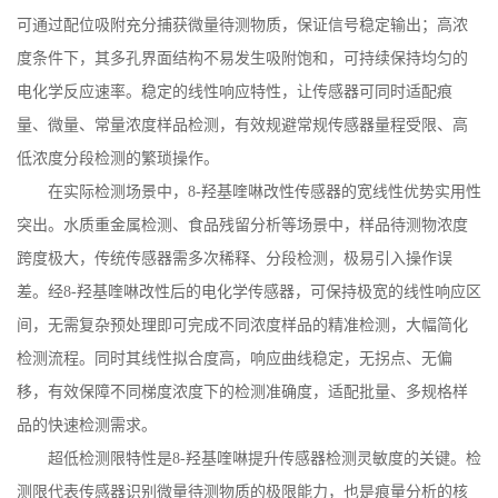
可通过配位吸附充分捕获微量待测物质，保证信号稳定输出；高浓
度条件下，其多孔界面结构不易发生吸附饱和，可持续保持均匀的
电化学反应速率。稳定的线性响应特性，让传感器可同时适配痕
量、微量、常量浓度样品检测，有效规避常规传感器量程受限、高
低浓度分段检测的繁琐操作。
在实际检测场景中，
8-
羟基喹啉改性传感器的宽线性优势实用性
突出。水质重金属检测、食品残留分析等场景中，样品待测物浓度
跨度极大，传统传感器需多次稀释、分段检测，极易引入操作误
差。经
8-
羟基喹啉改性后的电化学传感器，可保持极宽的线性响应区
间，无需复杂预处理即可完成不同浓度样品的精准检测，大幅简化
检测流程。同时其线性拟合度高，响应曲线稳定，无拐点、无偏
移，有效保障不同梯度浓度下的检测准确度，适配批量、多规格样
品的快速检测需求。
超低检测限特性是
8-
羟基喹啉提升传感器检测灵敏度的关键。检
测限代表传感器识别微量待测物质的极限能力，也是痕量分析的核