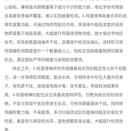
心指标。裸电极对超微量离子或分子识别能力弱，电化学信号微弱
且易被背景噪声覆盖，难以实现痕量检测。
8-
羟基喹啉具备优异的选
择性富集功能，可通过特异性配位作用，将溶液中极低浓度的待测
物质富集于电极表面，大幅提升界面待测物浓度，放大电化学响应
信号，有效剥离基线噪声干扰，显著提升检测信噪比。该特性可将
传感器检测精度提升一个数量级以上，轻松实现超痕量物质的精准
检出，满足国标严苛的微量污染物检测要求。
除此之外，
8-
羟基喹啉改性传感器兼具优异的稳定性与抗干扰能
力，进一步保障检测精度。复杂水体、生物样本中存在大量共存离
子、有机质干扰，易造成电极中毒、信号紊乱，导致检测结果失
真。
8-
羟基喹啉的配位反应具备高度特异性，仅靶向结合目标待测
物，不会与常规干扰杂质发生反应，可有效屏蔽基体干扰。同时修
饰膜附着力强、不易脱落，多次扫描测试后仍能保持稳定的电化学
性能，重复性与再现性优异，避免频繁校准设备，大幅提升检测效
率。