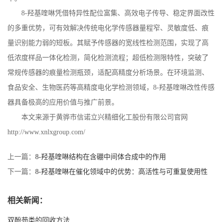
8-
羟基喹啉凭借特异性配位富集、高效电子传导、稳定界面改性
的多重优势，可有效解决传统电化学传感器量程窄、灵敏度低、痕
量识别能力弱的短板。其赋予传感器的宽线性检测范围，实现了高
低浓度样品一体化检测，简化检测流程；超低检测限特性，突破了
常规传感器的痕量检测瓶颈，适配高精度分析场景。在环境监测、
食品安全、生物医药等高精度电化学检测领域，
8-
羟基喹啉改性传感
器具备极高的应用价值与推广前景。
本文来源于黄骅市信诺立兴精细化工股份有限公司官网
http://www.xnlxgroup.com/
上一篇：
8-羟基喹啉结构在含硼中间体合成中的作用
下一篇：
8-羟基喹啉在催化领域中的优势：高活性与可重复使用性
相关新闻：
双酚芴类的回收方法