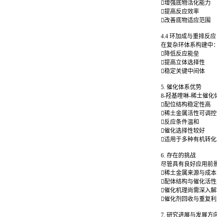
增强底物活化能力
提高反应效率
改善底物适应范围
抗氧剂HP-136
4.4 环加成与重排反应
在复杂环体系构建中
降低反应能垒
提高立体选择性
稳定关键中间体
氧芴
5. 催化体系优势
8-羟基喹啉-稀土催
配位结构稳定性高
稀土金属活性可调
反应条件温和
环氧丙基双酚芴丙烯酸酯
催化选择性较好
适用于多种有机转
6. 存在的挑战
尽管具有良好应用前
稀土金属来源与成
配体结构与催化活
催化机理尚需深入
催化剂回收与重复
7. 研究进展与发展方