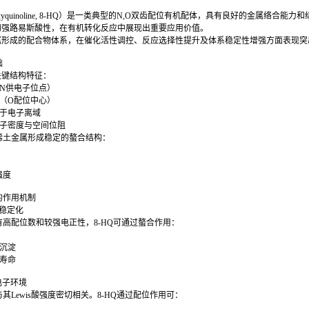
droxyquinoline, 8-HQ）是一类典型的N,O双齿配位有机配体，具有良好的金属络
构和强路易斯酸性，在有机转化反应中展现出重要应用价值。
金属形成的配合物体系，在催化活性调控、反应选择性提升及体系稳定性增强方面表现
础
关键结构特征：
（N供电子位点）
点（O配位中心）
利于电子离域
电子密度与空间位阻
稀土金属形成稳定的螯合结构：
性
强度
的作用机制
心稳定化
高配位数和较强电正性，8-HQ可通过螯合作用：
心
或沉淀
与寿命
与电子环境
其Lewis酸强度密切相关。8-HQ通过配位作用可：
度