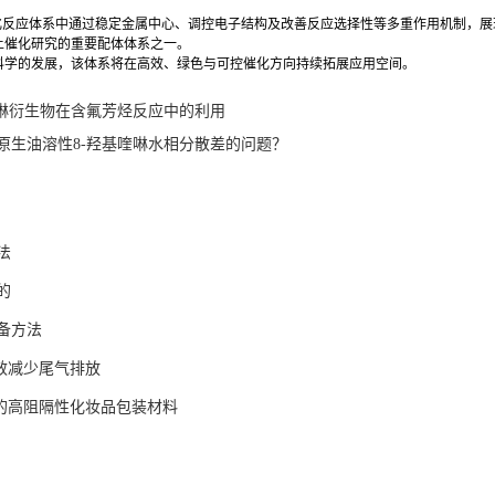
催化反应体系中通过稳定金属中心、调控电子结构及改善反应选择性等多重作用机制，
土催化研究的重要配体体系之一。
科学的发展，该体系将在高效、绿色与可控催化方向持续拓展应用空间。
喹啉衍生物在含氟芳烃反应中的利用
原生油溶性8-羟基喹啉水相分散差的问题？
法
的
备方法
有效减少尾气排放
作的高阻隔性化妆品包装材料