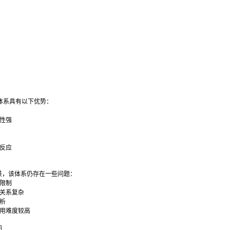
：
化体系具有以下优势：
控性强
化反应
景，该体系仍存在一些问题：
本限制
性关系复杂
解析
利用难度较高
向