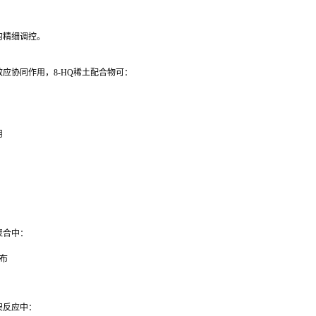
量
的精细调控。
应协同作用，8-HQ稀土配合物可：
用
：
聚合中：
率
分布
性
架反应中：