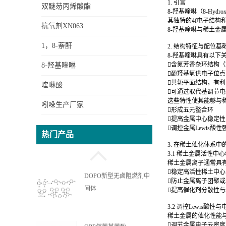
1. 引言
双醚芴丙烯酸酯
8-羟基喹啉（8-Hy
其独特的4f电子结
抗氧剂XN063
8-羟基喹啉与稀土
1，8-萘酐
2. 结构特征与配位基
8-羟基喹啉具有以下
含氮芳香杂环结构
8-羟基喹啉
酚羟基氧供电子位
共轭平面结构，有
喹啉酸
可通过取代基调节
这些特性使其能够与
吲哚生产厂家
形成五元螯合环
提高金属中心稳定
OPPEA苯基苯酚乙氧基丙
调控金属Lewis酸性
热门产品
烯酸酯
3. 在稀土催化体系中
3.1 稀土金属活性中
稀土金属离子通常具有
稳定高活性稀土中
DOPO新型无卤阻燃剂中
防止金属离子团聚
间体
提高催化剂分散性
3.2 调控Lewis酸性
稀土金属的催化性能与
调节金属电子云密