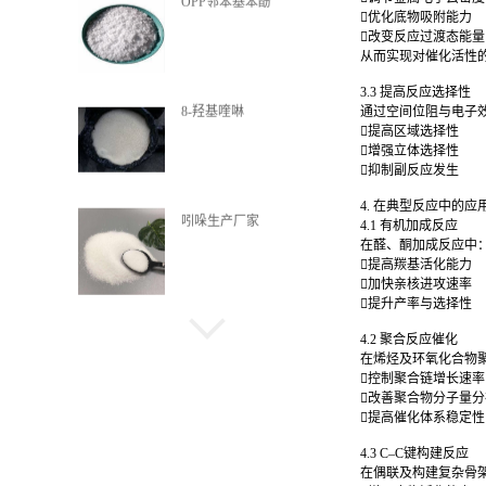
OPP邻苯基苯酚
优化底物吸附能力
改变反应过渡态能
从而实现对催化活性
3.3 提高反应选择性
8-羟基喹啉
通过空间位阻与电子效
提高区域选择性
增强立体选择性
抑制副反应发生
4. 在典型反应中的应
吲哚生产厂家
4.1 有机加成反应
在醛、酮加成反应中
提高羰基活化能力
加快亲核进攻速率
提升产率与选择性
喹啉酸
4.2 聚合反应催化
在烯烃及环氧化合物
控制聚合链增长速
改善聚合物分子量
提高催化体系稳定
α-甲基萘
4.3 C–C键构建反应
在偶联及构建复杂骨