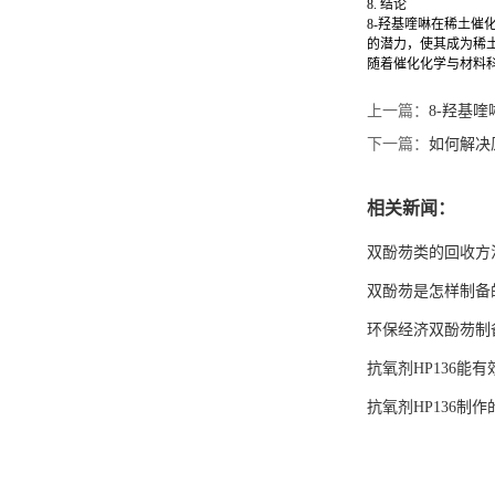
8. 结论
8-羟基喹啉在稀土
的潜力，使其成为稀
随着催化化学与材料
上一篇：
8-羟基
下一篇：
如何解决
相关新闻：
双酚芴类的回收方
双酚芴是怎样制备
环保经济双酚芴制
抗氧剂HP136能
抗氧剂HP136制