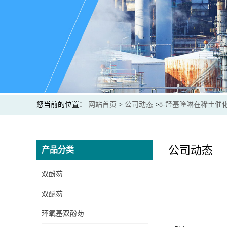
您当前的位置：
网站首页
>
公司动态
>
8-羟基喹啉在稀土催
公司动态
产品分类
双酚芴
双醚芴
环氧基双酚芴