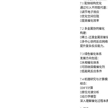
7.1 配体结构优化
通过引入不同取代基
调节电子效应
优化空间位阻
提高催化效率
7.2 多金属协同催化
构建：
稀土-过渡金属双催
多中心协同反应网
提升复杂反应能力。
7.3 绿色催化体系
发展方向包括：
水相催化体系
可回收固载催化剂
低能耗反应条件
7.4 机理研究与计算
结合：
DFT计算
原位光谱分析
动力学模型
深入理解催化过程本