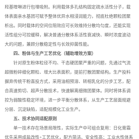
羟基喹啉进行包埋吸附。利用载体多孔结构固定疏水活性分子，载
体表面亲水基团可赋予整体优异水相浸润能力，彻底杜绝颗粒团聚
析出。同时载体的空间位阻效应可长效维持分散均匀度，还能实现
活性组分可控缓释，解决普通分散体系活性衰减快、瞬时浓度波动
大的问题，兼顾分散稳定性与长效抑菌性能。
四、粉体与生产工艺优化（辅助增效方案）
针对原生粉体粒径不均、干态硬团聚严重的问题，先通过气流
超微粉碎细化颗粒、增大比表面积，提前打散团聚结构。生产投料
摒弃传统干粉直投方式，采用油相预溶、转相乳化的分步工艺，配
合高速剪切、超声分散技术，快速解离细微团聚体。同时将体系调
控为弱酸性稳定环境，进一步平衡分散体系，从生产工艺层面规避
分层、沉淀缺陷，适配规模化工业生产。
五、技术协同适配原则
单一技术存在场景局限性，实际生产中可组合复用：日化膏霜
优先采用成盐改性
+
工艺优化，配方简洁、安全性高；工业水性体系