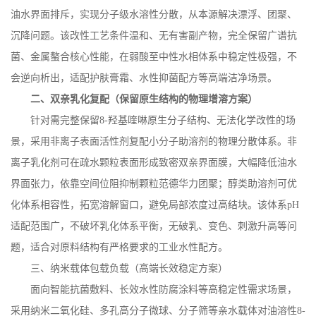
油水界面排斥，实现分子级水溶性分散，从本源解决漂浮、团聚、
沉降问题。该改性工艺条件温和、无有害副产物，完全保留广谱抗
菌、金属螯合核心性能，在弱酸至中性水相体系中稳定性极强，不
会逆向析出，适配护肤膏霜、水性抑菌配方等高端洁净场景。
二、双亲乳化复配（保留原生结构的物理增溶方案）
针对需完整保留
8-
羟基喹啉原生分子结构、无法化学改性的场
景，采用非离子表面活性剂复配小分子助溶剂的物理分散体系。非
离子乳化剂可在疏水颗粒表面形成致密双亲界面膜，大幅降低油水
界面张力，依靠空间位阻抑制颗粒范德华力团聚；醇类助溶剂可优
化体系相容性，拓宽溶解窗口，避免局部浓度过高结块。该体系
pH
适配范围广，不破坏乳化体系平衡，无破乳、变色、刺激升高等问
题，适合对原料结构有严格要求的工业水性配方。
三、纳米载体包载负载（高端长效稳定方案）
面向智能抗菌敷料、长效水性防腐涂料等高稳定性需求场景，
采用纳米二氧化硅、多孔高分子微球、分子筛等亲水载体对油溶性
8-