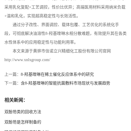
采用乳化复配
+
工艺调控，性价比优异；高端医用材料采用纳米负载
+
温和乳化，实现超高稳定性与长效活性。
通过分子改性、界面调控、载体包覆、工艺优化的系统化手
段，可彻底解决油溶性
8-
羟基喹啉水相分散难题，有效提升其在各类
水性体系中的应用稳定性与功能利用率。
本文来源于黄骅市信诺立兴精细化工股份有限公司官网
http://www.xnlxgroup.com/
上一篇：
8-羟基喹啉在稀土催化反应体系中的研究
下一篇：
含8-羟基喹啉的智能抗菌敷料市场现状与发展趋势
相关新闻：
双酚芴类的回收方法
双酚芴是怎样制备的