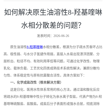
如何解决原生油溶性8-羟基喹啉
水相分散差的问题？
发表时间：2026-06-26
原生油溶性
8-羟基喹啉
水相分散差，根源为分子疏水芳香环占比
高、极性弱、与水分子氢键作用弱，直接入水易出现漂浮团聚、分
层析出、粒径不均、有效利用率低等问题，可通过化学改性、物理
乳化、载体负载、工艺优化四类成熟技术系统性解决，兼顾分散均
匀性、体系稳定性与原有抗菌螯合活性，具体方案如下：
一、化学成盐改性（根本解决方案）
这是日化、医用水性体系常用的核心方法，通过温和酸化反应
将疏水的
8-
羟基喹啉中性分子转化为亲水离子型盐，代表产物为
8-
羟
基喹啉硫酸盐、盐酸盐。成盐后分子表面形成强水合层，彻底消除